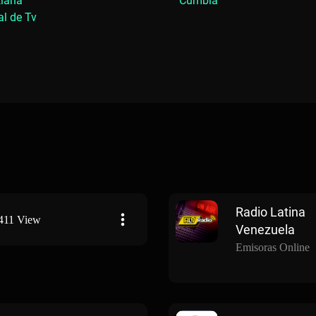
tiana
Cumbia
l de Tv
Radio Latina
411 View
Venezuela
Emisoras Online