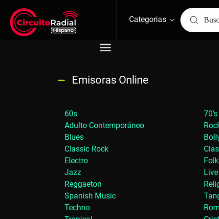
Categorias
Emisoras Online
60s
70's
Adulto Contemporáneo
Rock
Blues
Bol
Classic Rock
Clas
Electro
Folk
Jazz
Live
Reggaeton
Reli
Spanish Music
Tan
Techno
Rom