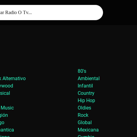
80's
 Alternativo
Ambiental
lywood
Infantil
sical
Country
Hip Hop
 Music
Oldies
gión
Rock
go
Global
antica
Mexicana