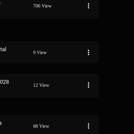
m
706 View
tal
9 View
 028
12 View
a
88 View